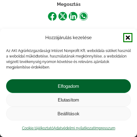
Megosztás
Share
Share
Share
Share
on
on
on
on
Hozzájárulás kezelése
Facebook
X
LinkedIn
WhatsApp
Az AKI Agrárközgazdasági Intézet Nonprofit Kft. weboldala sütiket használ
a weboldal működtetése, használatának megkönnyítése, a weboldalon
végzett tevékenység nyomon követése és releváns ajánlatok
megjelenítése érdekében.
Elfogadom
Elutasítom
Impresszum
|
Kapcsolat
|
Jogi nyilatkozat
|
Közérdekű adatok
|
Adatvédelmi nyilatkozat
|
Beállítások
Akadálymentesítési nyilatkozat
|
Cookie
tájékoztató
Cookie tájékoztató
Adatvédelmi nyilatkozat
Impresszum