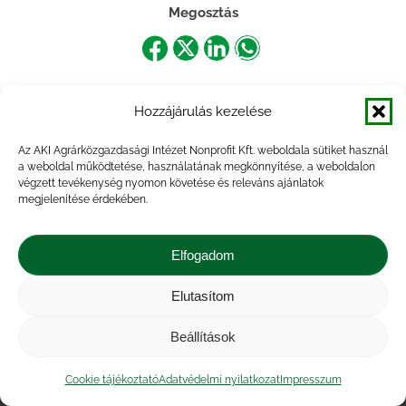
Megosztás
Share
Share
Share
Share
on
on
on
on
Hozzájárulás kezelése
Facebook
X
LinkedIn
WhatsApp
Az AKI Agrárközgazdasági Intézet Nonprofit Kft. weboldala sütiket használ
a weboldal működtetése, használatának megkönnyítése, a weboldalon
végzett tevékenység nyomon követése és releváns ajánlatok
megjelenítése érdekében.
Elfogadom
Elutasítom
Impresszum
|
Kapcsolat
|
Jogi nyilatkozat
|
Közérdekű adatok
|
Adatvédelmi nyilatkozat
|
Beállítások
Akadálymentesítési nyilatkozat
|
Cookie
tájékoztató
Cookie tájékoztató
Adatvédelmi nyilatkozat
Impresszum