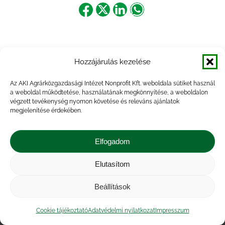
Share
Share
Share
Share
on
on
on
on
Facebook
X
LinkedIn
WhatsApp
Hozzájárulás kezelése
Az AKI Agrárközgazdasági Intézet Nonprofit Kft. weboldala sütiket használ
a weboldal működtetése, használatának megkönnyítése, a weboldalon
végzett tevékenység nyomon követése és releváns ajánlatok
megjelenítése érdekében.
Elfogadom
Elutasítom
Impresszum
|
Kapcsolat
|
Jogi nyilatkozat
|
Közérdekű adatok
|
Adatvédelmi nyilatkozat
|
Beállítások
Akadálymentesítési nyilatkozat
|
Cookie
tájékoztató
Cookie tájékoztató
Adatvédelmi nyilatkozat
Impresszum