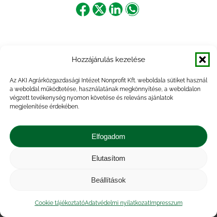
Share
Share
Share
Share
on
on
on
on
Facebook
X
LinkedIn
WhatsApp
Hozzájárulás kezelése
Az AKI Agrárközgazdasági Intézet Nonprofit Kft. weboldala sütiket használ
a weboldal működtetése, használatának megkönnyítése, a weboldalon
végzett tevékenység nyomon követése és releváns ajánlatok
megjelenítése érdekében.
Elfogadom
Elutasítom
Impresszum
|
Kapcsolat
|
Jogi nyilatkozat
|
Közérdekű adatok
|
Adatvédelmi nyilatkozat
|
Beállítások
Akadálymentesítési nyilatkozat
|
Cookie
tájékoztató
Cookie tájékoztató
Adatvédelmi nyilatkozat
Impresszum