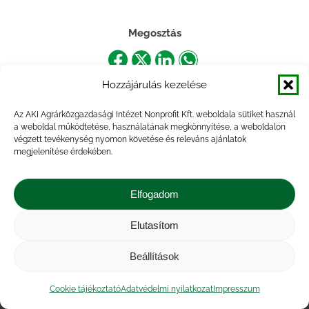
Megosztás
Share
Share
Share
Share
Hozzájárulás kezelése
on
on
on
on
Facebook
X
LinkedIn
WhatsApp
Az AKI Agrárközgazdasági Intézet Nonprofit Kft. weboldala sütiket használ
a weboldal működtetése, használatának megkönnyítése, a weboldalon
végzett tevékenység nyomon követése és releváns ajánlatok
megjelenítése érdekében.
Elfogadom
Elutasítom
Impresszum
|
Kapcsolat
|
Jogi nyilatkozat
|
Közérdekű adatok
|
Adatvédelmi nyilatkozat
|
Beállítások
Akadálymentesítési nyilatkozat
|
Cookie
tájékoztató
Cookie tájékoztató
Adatvédelmi nyilatkozat
Impresszum