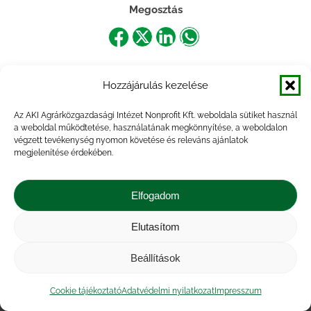
Megosztás
Share
Share
Share
Share
on
on
on
on
Hozzájárulás kezelése
Facebook
X
LinkedIn
WhatsApp
Az AKI Agrárközgazdasági Intézet Nonprofit Kft. weboldala sütiket használ
a weboldal működtetése, használatának megkönnyítése, a weboldalon
végzett tevékenység nyomon követése és releváns ajánlatok
megjelenítése érdekében.
Elfogadom
Elutasítom
Impresszum
|
Kapcsolat
|
Jogi nyilatkozat
|
Közérdekű adatok
|
Adatvédelmi nyilatkozat
|
Beállítások
Akadálymentesítési nyilatkozat
|
Cookie
tájékoztató
Cookie tájékoztató
Adatvédelmi nyilatkozat
Impresszum