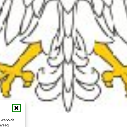
a weboldal
nység