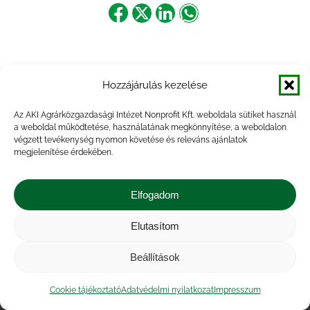
Share
Share
Share
Share
on
on
on
on
Facebook
X
LinkedIn
WhatsApp
Hozzájárulás kezelése
Az AKI Agrárközgazdasági Intézet Nonprofit Kft. weboldala sütiket használ
a weboldal működtetése, használatának megkönnyítése, a weboldalon
végzett tevékenység nyomon követése és releváns ajánlatok
megjelenítése érdekében.
Elfogadom
Elutasítom
Impresszum
|
Kapcsolat
|
Jogi nyilatkozat
|
Közérdekű adatok
|
Adatvédelmi nyilatkozat
|
Beállítások
Akadálymentesítési nyilatkozat
|
Cookie
tájékoztató
Cookie tájékoztató
Adatvédelmi nyilatkozat
Impresszum