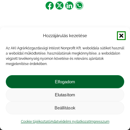
Share
Share
Share
Share
on
on
on
on
Facebook
X
LinkedIn
WhatsApp
Hozzájárulás kezelése
Az AKI Agrárközgazdasági Intézet Nonprofit Kft. weboldala sütiket használ
a weboldal működtetése, használatának megkönnyítése, a weboldalon
végzett tevékenység nyomon követése és releváns ajánlatok
megjelenítése érdekében.
Elfogadom
Elutasítom
Impresszum
|
Kapcsolat
|
Jogi nyilatkozat
|
Közérdekű adatok
|
Adatvédelmi nyilatkozat
|
Beállítások
Akadálymentesítési nyilatkozat
|
Cookie
tájékoztató
Cookie tájékoztató
Adatvédelmi nyilatkozat
Impresszum