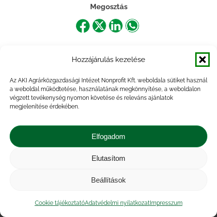
Megosztás
Share
Share
Share
Share
on
on
on
on
Hozzájárulás kezelése
Facebook
X
LinkedIn
WhatsApp
Az AKI Agrárközgazdasági Intézet Nonprofit Kft. weboldala sütiket használ
a weboldal működtetése, használatának megkönnyítése, a weboldalon
végzett tevékenység nyomon követése és releváns ajánlatok
megjelenítése érdekében.
Elfogadom
Elutasítom
Impresszum
|
Kapcsolat
|
Jogi nyilatkozat
|
Közérdekű adatok
|
Adatvédelmi nyilatkozat
|
Beállítások
Akadálymentesítési nyilatkozat
|
Cookie
tájékoztató
Cookie tájékoztató
Adatvédelmi nyilatkozat
Impresszum