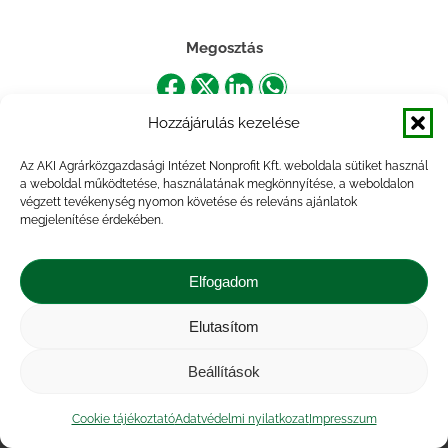
Megosztás
Share
Share
Share
Share
Hozzájárulás kezelése
on
on
on
on
Facebook
X
LinkedIn
WhatsApp
Az AKI Agrárközgazdasági Intézet Nonprofit Kft. weboldala sütiket használ
a weboldal működtetése, használatának megkönnyítése, a weboldalon
végzett tevékenység nyomon követése és releváns ajánlatok
megjelenítése érdekében.
Elfogadom
Elutasítom
Impresszum
|
Kapcsolat
|
Jogi nyilatkozat
|
Közérdekű adatok
|
Adatvédelmi nyilatkozat
|
Beállítások
Akadálymentesítési nyilatkozat
|
Cookie
tájékoztató
Cookie tájékoztató
Adatvédelmi nyilatkozat
Impresszum