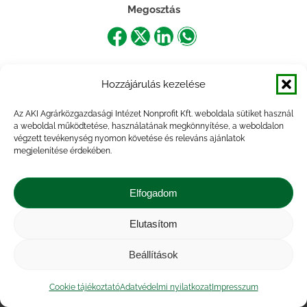
Megosztás
Share
Share
Share
Share
on
on
on
on
Hozzájárulás kezelése
Facebook
X
LinkedIn
WhatsApp
Az AKI Agrárközgazdasági Intézet Nonprofit Kft. weboldala sütiket használ
a weboldal működtetése, használatának megkönnyítése, a weboldalon
végzett tevékenység nyomon követése és releváns ajánlatok
megjelenítése érdekében.
Elfogadom
Elutasítom
Impresszum
|
Kapcsolat
|
Jogi nyilatkozat
|
Közérdekű adatok
|
Adatvédelmi nyilatkozat
|
Beállítások
Akadálymentesítési nyilatkozat
|
Cookie
tájékoztató
Cookie tájékoztató
Adatvédelmi nyilatkozat
Impresszum