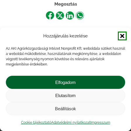
Megosztás
Share
Share
Share
Share
on
on
on
on
Hozzájárulás kezelése
Facebook
X
LinkedIn
WhatsApp
Az AKI Agrárközgazdasági Intézet Nonprofit Kft. weboldala sütiket használ
a weboldal működtetése, használatának megkönnyítése, a weboldalon
végzett tevékenység nyomon követése és releváns ajánlatok
megjelenítése érdekében.
Elfogadom
Elutasítom
Impresszum
|
Kapcsolat
|
Jogi nyilatkozat
|
Közérdekű adatok
|
Adatvédelmi nyilatkozat
|
Beállítások
Akadálymentesítési nyilatkozat
|
Cookie
tájékoztató
Cookie tájékoztató
Adatvédelmi nyilatkozat
Impresszum