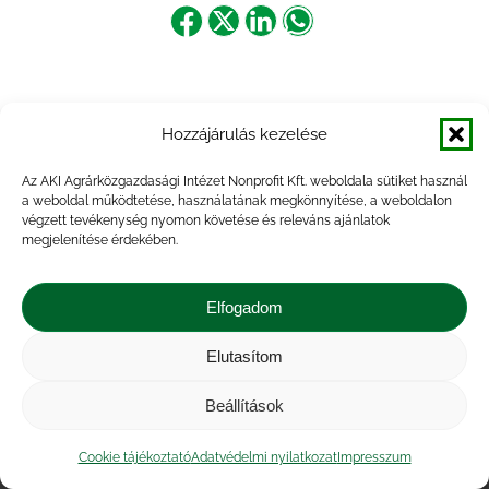
Share
Share
Share
Share
on
on
on
on
Facebook
X
LinkedIn
WhatsApp
Hozzájárulás kezelése
Az AKI Agrárközgazdasági Intézet Nonprofit Kft. weboldala sütiket használ
a weboldal működtetése, használatának megkönnyítése, a weboldalon
végzett tevékenység nyomon követése és releváns ajánlatok
megjelenítése érdekében.
Elfogadom
Elutasítom
Impresszum
|
Kapcsolat
|
Jogi nyilatkozat
|
Közérdekű adatok
|
Adatvédelmi nyilatkozat
|
Beállítások
Akadálymentesítési nyilatkozat
|
Cookie
tájékoztató
Cookie tájékoztató
Adatvédelmi nyilatkozat
Impresszum