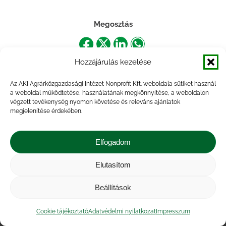
Megosztás
Share
Share
Share
Share
Hozzájárulás kezelése
on
on
on
on
Facebook
X
LinkedIn
WhatsApp
Az AKI Agrárközgazdasági Intézet Nonprofit Kft. weboldala sütiket használ
a weboldal működtetése, használatának megkönnyítése, a weboldalon
végzett tevékenység nyomon követése és releváns ajánlatok
megjelenítése érdekében.
Elfogadom
Elutasítom
Impresszum
|
Kapcsolat
|
Jogi nyilatkozat
|
Közérdekű adatok
|
Adatvédelmi nyilatkozat
|
Beállítások
Akadálymentesítési nyilatkozat
|
Cookie
tájékoztató
Cookie tájékoztató
Adatvédelmi nyilatkozat
Impresszum