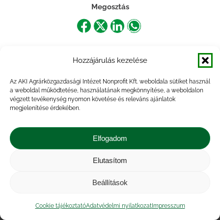
Megosztás
Share
Share
Share
Share
on
on
on
on
Hozzájárulás kezelése
Facebook
X
LinkedIn
WhatsApp
Az AKI Agrárközgazdasági Intézet Nonprofit Kft. weboldala sütiket használ
a weboldal működtetése, használatának megkönnyítése, a weboldalon
végzett tevékenység nyomon követése és releváns ajánlatok
megjelenítése érdekében.
Elfogadom
Elutasítom
Impresszum
|
Kapcsolat
|
Jogi nyilatkozat
|
Közérdekű adatok
|
Adatvédelmi nyilatkozat
|
Beállítások
Akadálymentesítési nyilatkozat
|
Cookie
tájékoztató
Cookie tájékoztató
Adatvédelmi nyilatkozat
Impresszum