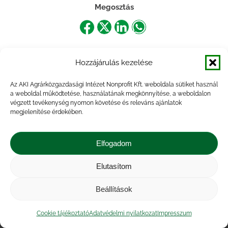
Megosztás
Share
Share
Share
Share
on
on
on
on
Hozzájárulás kezelése
Facebook
X
LinkedIn
WhatsApp
Az AKI Agrárközgazdasági Intézet Nonprofit Kft. weboldala sütiket használ
a weboldal működtetése, használatának megkönnyítése, a weboldalon
végzett tevékenység nyomon követése és releváns ajánlatok
megjelenítése érdekében.
Elfogadom
Elutasítom
Impresszum
|
Kapcsolat
|
Jogi nyilatkozat
|
Közérdekű adatok
|
Adatvédelmi nyilatkozat
|
Beállítások
Akadálymentesítési nyilatkozat
|
Cookie
tájékoztató
Cookie tájékoztató
Adatvédelmi nyilatkozat
Impresszum