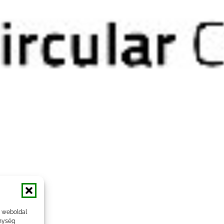
a weboldal
nység