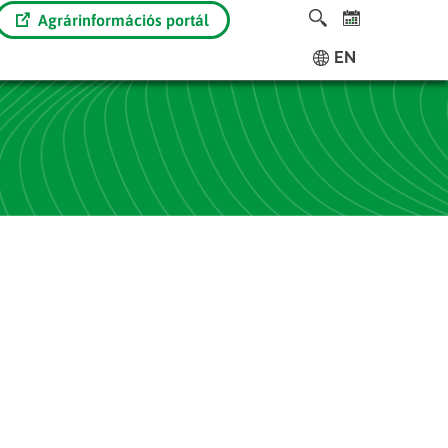
Agrárinformációs portál
EN