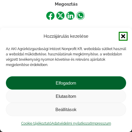
Megosztás
Share
Share
Share
Share
on
on
on
on
Hozzájárulás kezelése
Facebook
X
LinkedIn
WhatsApp
Az AKI Agrárközgazdasági Intézet Nonprofit Kft. weboldala sütiket használ
a weboldal működtetése, használatának megkönnyítése, a weboldalon
végzett tevékenység nyomon követése és releváns ajánlatok
megjelenítése érdekében.
Elfogadom
Elutasítom
Impresszum
|
Kapcsolat
|
Jogi nyilatkozat
|
Közérdekű adatok
|
Adatvédelmi nyilatkozat
|
Beállítások
Akadálymentesítési nyilatkozat
|
Cookie
tájékoztató
Cookie tájékoztató
Adatvédelmi nyilatkozat
Impresszum