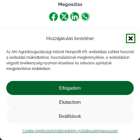
Megosztás
Share
Share
Share
Share
on
on
on
on
Hozzájárulás kezelése
Facebook
X
LinkedIn
WhatsApp
Az AKI Agrárközgazdasági Intézet Nonprofit Kft. weboldala sütiket használ
a weboldal működtetése, használatának megkönnyítése, a weboldalon
végzett tevékenység nyomon követése és releváns ajánlatok
megjelenítése érdekében.
Elfogadom
Elutasítom
Impresszum
|
Kapcsolat
|
Jogi nyilatkozat
|
Közérdekű adatok
|
Adatvédelmi nyilatkozat
|
Beállítások
Akadálymentesítési nyilatkozat
|
Cookie
tájékoztató
Cookie tájékoztató
Adatvédelmi nyilatkozat
Impresszum