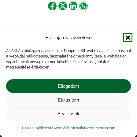
Share
Share
Share
Share
on
on
on
on
Facebook
X
LinkedIn
WhatsApp
Hozzájárulás kezelése
Az AKI Agrárközgazdasági Intézet Nonprofit Kft. weboldala sütiket használ
a weboldal működtetése, használatának megkönnyítése, a weboldalon
végzett tevékenység nyomon követése és releváns ajánlatok
megjelenítése érdekében.
Elfogadom
Elutasítom
Impresszum
|
Kapcsolat
|
Jogi nyilatkozat
|
Közérdekű adatok
|
Adatvédelmi nyilatkozat
|
Beállítások
Akadálymentesítési nyilatkozat
|
Cookie
tájékoztató
Cookie tájékoztató
Adatvédelmi nyilatkozat
Impresszum