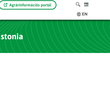
Agrárinformációs portál
EN
Estonia