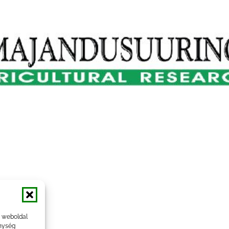
a weboldal
nység