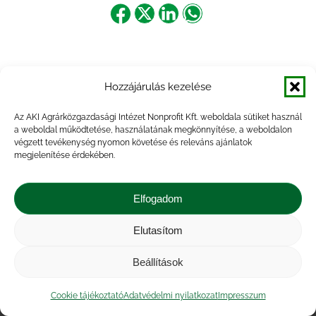
Share
Share
Share
Share
on
on
on
on
Facebook
X
LinkedIn
WhatsApp
Hozzájárulás kezelése
Az AKI Agrárközgazdasági Intézet Nonprofit Kft. weboldala sütiket használ
a weboldal működtetése, használatának megkönnyítése, a weboldalon
végzett tevékenység nyomon követése és releváns ajánlatok
megjelenítése érdekében.
Elfogadom
Elutasítom
Impresszum
|
Kapcsolat
|
Jogi nyilatkozat
|
Közérdekű adatok
|
Adatvédelmi nyilatkozat
|
Beállítások
Akadálymentesítési nyilatkozat
|
Cookie
tájékoztató
Cookie tájékoztató
Adatvédelmi nyilatkozat
Impresszum