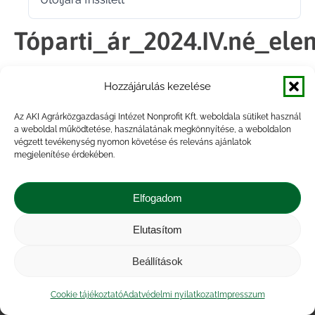
2025.04.28.
Tóparti_ár_2024.IV.né_ele
Hozzájárulás kezelése
Megosztás
Az AKI Agrárközgazdasági Intézet Nonprofit Kft. weboldala sütiket használ
a weboldal működtetése, használatának megkönnyítése, a weboldalon
Share
Share
Share
Share
végzett tevékenység nyomon követése és releváns ajánlatok
on
on
on
on
megjelenítése érdekében.
Facebook
X
LinkedIn
WhatsApp
Elfogadom
Elutasítom
Impresszum
|
Kapcsolat
|
Jogi nyilatkozat
|
Közérdekű adatok
|
Adatvédelmi nyilatkozat
|
Beállítások
Akadálymentesítési nyilatkozat
|
Cookie
tájékoztató
Cookie tájékoztató
Adatvédelmi nyilatkozat
Impresszum