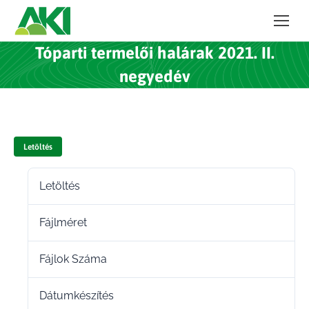
Tóparti termelői halárak 2021. II.
negyedév
Letöltés
Letöltés
35
Fájlméret
228.61 KB
Fájlok Száma
1
Dátumkészítés
2022.02.16.