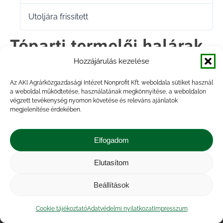
Utoljára frissített
2022.02.16.
Tóparti termelői halárak
Hozzájárulás kezelése
2021. II. negyedév
Az AKI Agrárközgazdasági Intézet Nonprofit Kft. weboldala sütiket használ
a weboldal működtetése, használatának megkönnyítése, a weboldalon
végzett tevékenység nyomon követése és releváns ajánlatok
Megosztás
megjelenítése érdekében.
Share
Share
Share
Share
Elfogadom
on
on
on
on
Elutasítom
Impresszum
|
Kapcsolat
|
Jogi nyilatkozat
|
Facebook
X
LinkedIn
WhatsApp
Közérdekű adatok
|
Adatvédelmi nyilatkozat
|
Beállítások
Akadálymentesítési nyilatkozat
|
Cookie
tájékoztató
Cookie tájékoztató
Adatvédelmi nyilatkozat
Impresszum