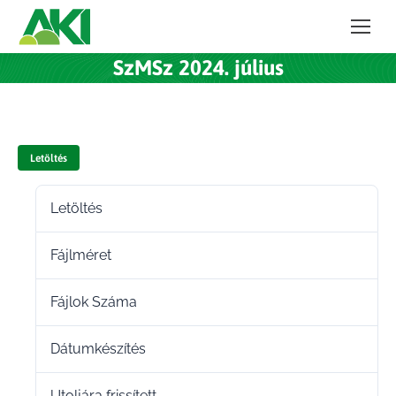
SzMSz 2024. július
Letöltés
Letöltés
179
Fájlméret
2.22 MB
Fájlok Száma
1
Dátumkészítés
2024.07.03.
Utoljára frissített