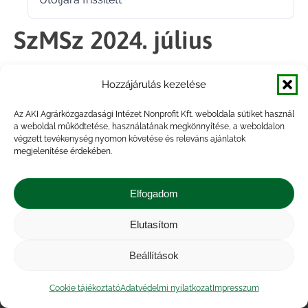
2024.07.09.
SzMSz 2024. július
Hozzájárulás kezelése
Megosztás
Az AKI Agrárközgazdasági Intézet Nonprofit Kft. weboldala sütiket használ
a weboldal működtetése, használatának megkönnyítése, a weboldalon
Share
Share
Share
Share
végzett tevékenység nyomon követése és releváns ajánlatok
on
on
on
on
megjelenítése érdekében.
Facebook
X
LinkedIn
WhatsApp
Elfogadom
Elutasítom
Impresszum
|
Kapcsolat
|
Jogi nyilatkozat
|
Közérdekű adatok
|
Adatvédelmi nyilatkozat
|
Beállítások
Akadálymentesítési nyilatkozat
|
Cookie
tájékoztató
Cookie tájékoztató
Adatvédelmi nyilatkozat
Impresszum