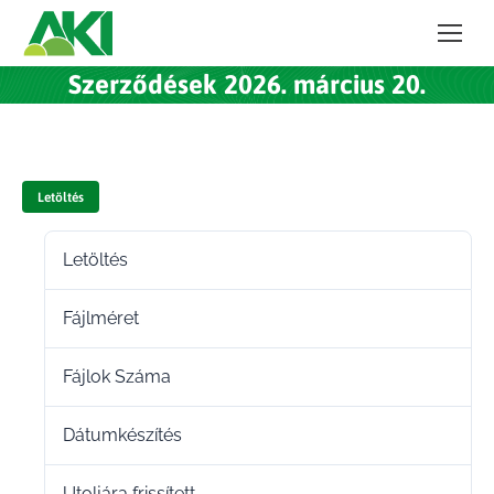
Szerződések 2026. március 20.
Letöltés
Letöltés
32
Fájlméret
213.72 KB
Fájlok Száma
1
Dátumkészítés
2026.03.23.
Utoljára frissített