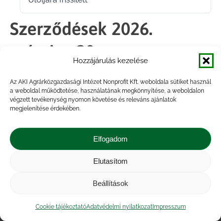
2026.03.23.
Szerződések 2026.
március 20.
Hozzájárulás kezelése
Az AKI Agrárközgazdasági Intézet Nonprofit Kft. weboldala sütiket használ
Megosztás
a weboldal működtetése, használatának megkönnyítése, a weboldalon
végzett tevékenység nyomon követése és releváns ajánlatok
megjelenítése érdekében.
Share
Share
Share
Share
on
on
on
on
Elfogadom
Facebook
X
LinkedIn
WhatsApp
Elutasítom
Impresszum
|
Kapcsolat
|
Jogi nyilatkozat
|
Közérdekű adatok
|
Adatvédelmi nyilatkozat
|
Beállítások
Akadálymentesítési nyilatkozat
|
Cookie
tájékoztató
Cookie tájékoztató
Adatvédelmi nyilatkozat
Impresszum