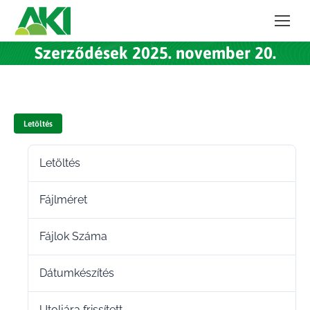
Szerződések 2025. november 20.
Letöltés
Letöltés
21
Fájlméret
213.72 KB
Fájlok Száma
1
Dátumkészítés
2025.11.21.
Utoljára frissített