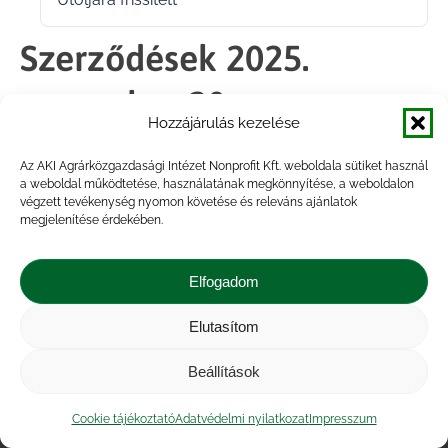
2025.11.21.
Szerződések 2025.
november 20.
Hozzájárulás kezelése
Az AKI Agrárközgazdasági Intézet Nonprofit Kft. weboldala sütiket használ
Megosztás
a weboldal működtetése, használatának megkönnyítése, a weboldalon
végzett tevékenység nyomon követése és releváns ajánlatok
megjelenítése érdekében.
Share
Share
Share
Share
on
on
on
on
Elfogadom
Facebook
X
LinkedIn
WhatsApp
Elutasítom
Impresszum
|
Kapcsolat
|
Jogi nyilatkozat
|
Közérdekű adatok
|
Adatvédelmi nyilatkozat
|
Beállítások
Akadálymentesítési nyilatkozat
|
Cookie
tájékoztató
Cookie tájékoztató
Adatvédelmi nyilatkozat
Impresszum