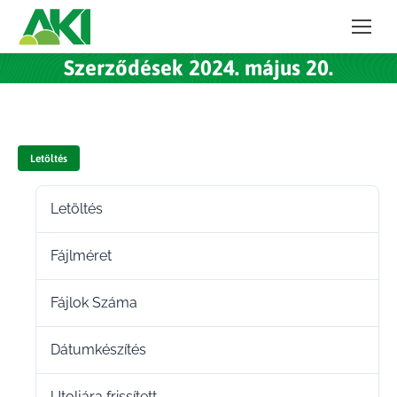
Szerződések 2024. május 20.
Letöltés
Letöltés
60
Fájlméret
118.87 KB
Fájlok Száma
1
Dátumkészítés
2024.05.24.
Utoljára frissített