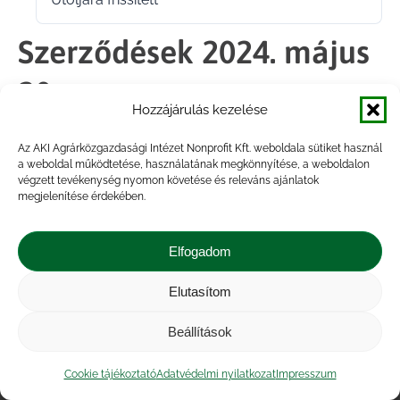
2024.05.24.
Szerződések 2024. május
20.
Hozzájárulás kezelése
Az AKI Agrárközgazdasági Intézet Nonprofit Kft. weboldala sütiket használ
Megosztás
a weboldal működtetése, használatának megkönnyítése, a weboldalon
végzett tevékenység nyomon követése és releváns ajánlatok
megjelenítése érdekében.
Share
Share
Share
Share
on
on
on
on
Elfogadom
Facebook
X
LinkedIn
WhatsApp
Elutasítom
Impresszum
|
Kapcsolat
|
Jogi nyilatkozat
|
Közérdekű adatok
|
Adatvédelmi nyilatkozat
|
Beállítások
Akadálymentesítési nyilatkozat
|
Cookie
tájékoztató
Cookie tájékoztató
Adatvédelmi nyilatkozat
Impresszum