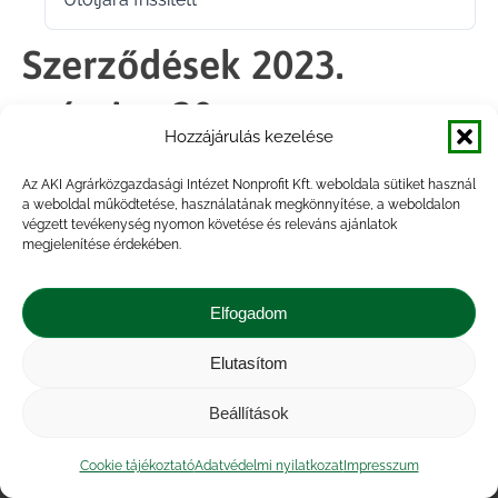
2023.03.23.
Szerződések 2023.
március 20.
Hozzájárulás kezelése
Az AKI Agrárközgazdasági Intézet Nonprofit Kft. weboldala sütiket használ
Megosztás
a weboldal működtetése, használatának megkönnyítése, a weboldalon
végzett tevékenység nyomon követése és releváns ajánlatok
megjelenítése érdekében.
Share
Share
Share
Share
on
on
on
on
Elfogadom
Facebook
X
LinkedIn
WhatsApp
Elutasítom
Impresszum
|
Kapcsolat
|
Jogi nyilatkozat
|
Közérdekű adatok
|
Adatvédelmi nyilatkozat
|
Beállítások
Akadálymentesítési nyilatkozat
|
Cookie
tájékoztató
Cookie tájékoztató
Adatvédelmi nyilatkozat
Impresszum