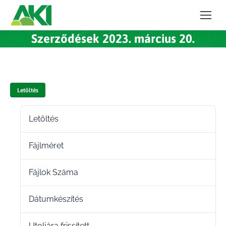
Szerződések 2023. március 20.
Letöltés
Letöltés
52
Fájlméret
106.64 KB
Fájlok Száma
1
Dátumkészítés
2023.03.20.
Utoljára frissített