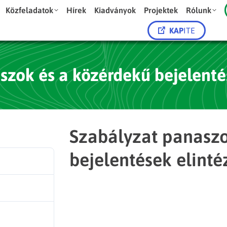
Közfeladatok
Hírek
Kiadványok
Projektek
Rólunk
KAP
ITE
zok és a közérdekű bejelenté
Szabályzat panaszo
bejelentések elinté
17
1.09 MB
1