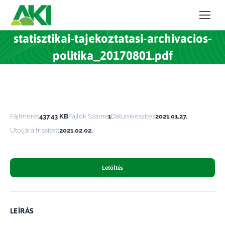
statisztikai-tajekoztatasi-archivacios-
politika_20170801.pdf
Fájlméret
437.43 KB
Fájlok Száma
1
Dátumkészítés
2021.01.27.
Utoljára frissített
2021.02.02.
Letöltés
LEÍRÁS