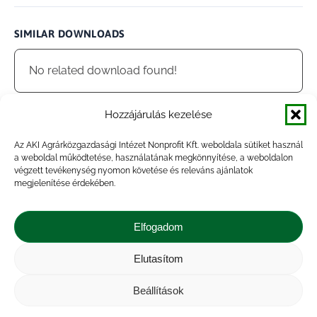
SIMILAR DOWNLOADS
No related download found!
Hozzájárulás kezelése
Az AKI Agrárközgazdasági Intézet Nonprofit Kft. weboldala sütiket használ
admin
Updated 2021.02.02.
a weboldal működtetése, használatának megkönnyítése, a weboldalon
végzett tevékenység nyomon követése és releváns ajánlatok
megjelenítése érdekében.
Megosztás
Elfogadom
Share
Share
Share
Share
Elutasítom
on
on
on
on
Impresszum
|
Kapcsolat
|
Jogi nyilatkozat
|
Közérdekű adatok
|
Adatvédelmi nyilatkozat
|
Facebook
X
LinkedIn
WhatsApp
Beállítások
Akadálymentesítési nyilatkozat
|
Cookie