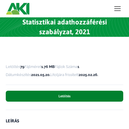
Statisztikai adathozzáférési
szabályzat, 2021
Letöltés
79
Fájlméret
1.76 MB
Fájlok Száma
1
Dátumkészítés
2021.05.20.
Utoljára frissített
2025.02.26.
Letöltés
LEÍRÁS