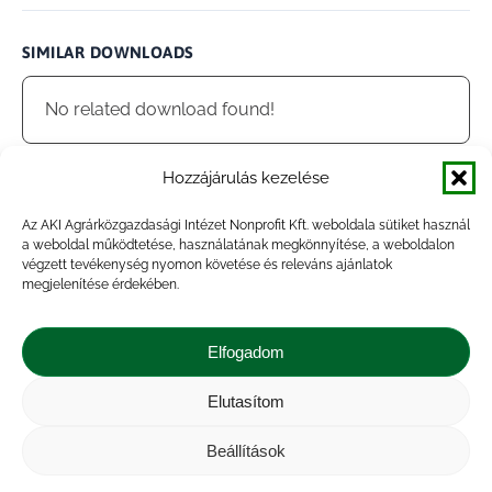
SIMILAR DOWNLOADS
No related download found!
Hozzájárulás kezelése
Az AKI Agrárközgazdasági Intézet Nonprofit Kft. weboldala sütiket használ
admin
Updated 2025.02.26.
a weboldal működtetése, használatának megkönnyítése, a weboldalon
végzett tevékenység nyomon követése és releváns ajánlatok
megjelenítése érdekében.
Megosztás
Elfogadom
Share
Share
Share
Share
Elutasítom
on
on
on
on
Impresszum
|
Kapcsolat
|
Jogi nyilatkozat
|
Közérdekű adatok
|
Adatvédelmi nyilatkozat
|
Facebook
X
LinkedIn
WhatsApp
Beállítások
Akadálymentesítési nyilatkozat
|
Cookie