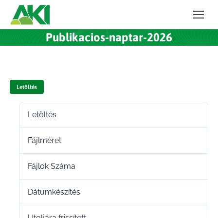
Publikacios-naptar-2026
Letöltés
Letöltés
101
Fájlméret
14.06 KB
Fájlok Száma
1
Dátumkészítés
2025.12.05.
Utoljára frissített