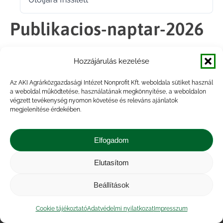
2026.07.15.
Publikacios-naptar-2026
Hozzájárulás kezelése
Megosztás
Az AKI Agrárközgazdasági Intézet Nonprofit Kft. weboldala sütiket használ
a weboldal működtetése, használatának megkönnyítése, a weboldalon
Share
Share
Share
Share
végzett tevékenység nyomon követése és releváns ajánlatok
on
on
on
on
megjelenítése érdekében.
Facebook
X
LinkedIn
WhatsApp
Elfogadom
Elutasítom
Impresszum
|
Kapcsolat
|
Jogi nyilatkozat
|
Közérdekű adatok
|
Adatvédelmi nyilatkozat
|
Beállítások
Akadálymentesítési nyilatkozat
|
Cookie
tájékoztató
Cookie tájékoztató
Adatvédelmi nyilatkozat
Impresszum