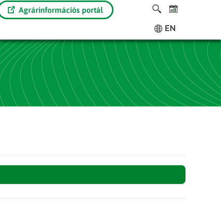
Agrárinformációs portál
EN