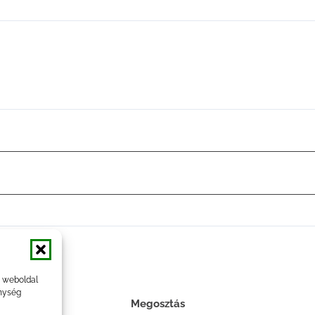
a weboldal
nység
Megosztás