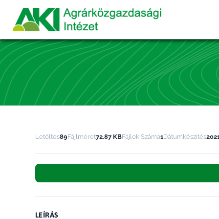
Letöltés
89
Fájlméret
72.87 KB
Fájlok Száma
1
Dátumkészítés
2021
LEÍRÁS