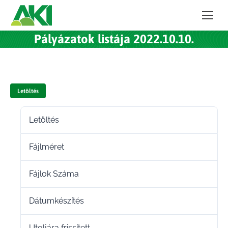
Pályázatok listája 2022.10.10.
Letöltés
Letöltés
28
Fájlméret
181.65 KB
Fájlok Száma
1
Dátumkészítés
2022.10.11.
Utoljára frissített