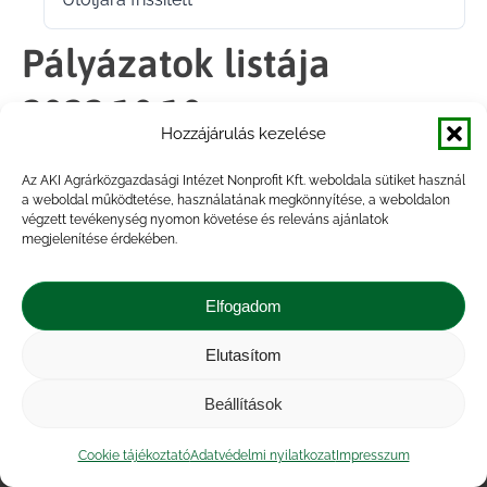
2022.10.11.
Pályázatok listája
2022.10.10.
Hozzájárulás kezelése
Az AKI Agrárközgazdasági Intézet Nonprofit Kft. weboldala sütiket használ
Megosztás
a weboldal működtetése, használatának megkönnyítése, a weboldalon
végzett tevékenység nyomon követése és releváns ajánlatok
megjelenítése érdekében.
Share
Share
Share
Share
on
on
on
on
Elfogadom
Facebook
X
LinkedIn
WhatsApp
Elutasítom
Impresszum
|
Kapcsolat
|
Jogi nyilatkozat
|
Közérdekű adatok
|
Adatvédelmi nyilatkozat
|
Beállítások
Akadálymentesítési nyilatkozat
|
Cookie
tájékoztató
Cookie tájékoztató
Adatvédelmi nyilatkozat
Impresszum