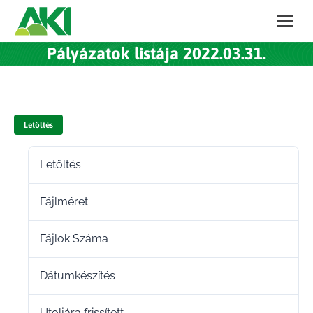
Pályázatok listája 2022.03.31.
Letöltés
Letöltés
40
Fájlméret
187.61 KB
Fájlok Száma
1
Dátumkészítés
2022.03.31.
Utoljára frissített