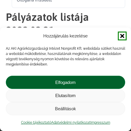
2022.03.31.
Pályázatok listája
2022.03.31.
Hozzájárulás kezelése
Az AKI Agrárközgazdasági Intézet Nonprofit Kft. weboldala sütiket használ
Megosztás
a weboldal működtetése, használatának megkönnyítése, a weboldalon
végzett tevékenység nyomon követése és releváns ajánlatok
megjelenítése érdekében.
Share
Share
Share
Share
on
on
on
on
Elfogadom
Facebook
X
LinkedIn
WhatsApp
Elutasítom
Impresszum
|
Kapcsolat
|
Jogi nyilatkozat
|
Közérdekű adatok
|
Adatvédelmi nyilatkozat
|
Beállítások
Akadálymentesítési nyilatkozat
|
Cookie
tájékoztató
Cookie tájékoztató
Adatvédelmi nyilatkozat
Impresszum