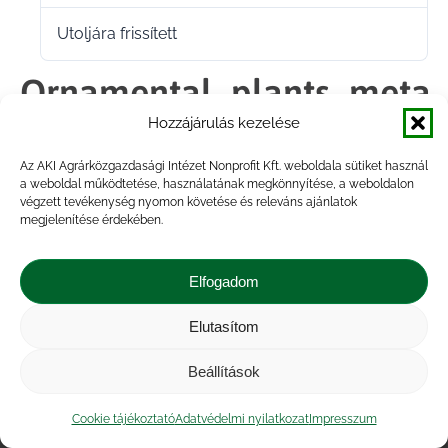
Utoljára frissített
2026.06.15.
Ornamental_plants_meta
Hozzájárulás kezelése
database 2202 2026
Az AKI Agrárközgazdasági Intézet Nonprofit Kft. weboldala sütiket használ
a weboldal működtetése, használatának megkönnyítése, a weboldalon
végzett tevékenység nyomon követése és releváns ajánlatok
Megosztás
megjelenítése érdekében.
Share
Share
Share
Share
Elfogadom
on
on
on
on
Elutasítom
Impresszum
|
Kapcsolat
|
Jogi nyilatkozat
|
Facebook
X
LinkedIn
WhatsApp
Közérdekű adatok
|
Adatvédelmi nyilatkozat
|
Beállítások
Akadálymentesítési nyilatkozat
|
Cookie
tájékoztató
Cookie tájékoztató
Adatvédelmi nyilatkozat
Impresszum