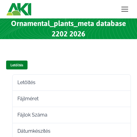
Ornamental_plants_meta database
2202 2026
Letöltés
Letöltés
13
Fájlméret
229.65 KB
Fájlok Száma
1
Dátumkészítés
2024.10.28.