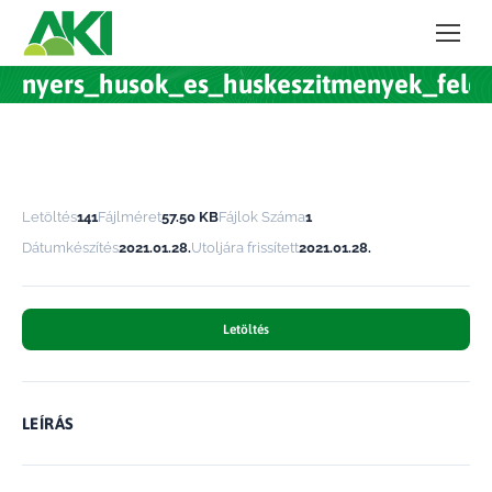
nyers_husok_es_huskeszitmenyek_feldol
Letöltés
141
Fájlméret
57.50 KB
Fájlok Száma
1
Dátumkészítés
2021.01.28.
Utoljára frissített
2021.01.28.
Letöltés
LEÍRÁS