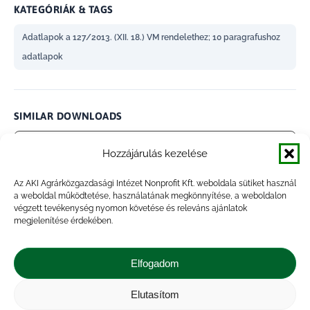
KATEGÓRIÁK & TAGS
Adatlapok a 127/2013. (XII. 18.) VM rendelethez; 10 paragrafushoz
adatlapok
SIMILAR DOWNLOADS
No related download found!
Hozzájárulás kezelése
Az AKI Agrárközgazdasági Intézet Nonprofit Kft. weboldala sütiket használ
a weboldal működtetése, használatának megkönnyítése, a weboldalon
végzett tevékenység nyomon követése és releváns ajánlatok
megjelenítése érdekében.
admin
Updated 2021.01.28.
Elfogadom
Megosztás
Elutasítom