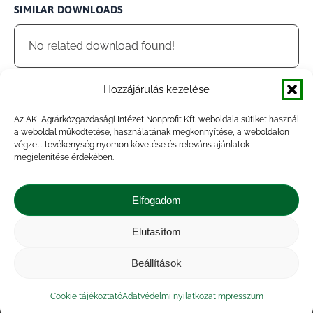
SIMILAR DOWNLOADS
No related download found!
Hozzájárulás kezelése
Az AKI Agrárközgazdasági Intézet Nonprofit Kft. weboldala sütiket használ
admin
Updated 2024.04.11.
a weboldal működtetése, használatának megkönnyítése, a weboldalon
végzett tevékenység nyomon követése és releváns ajánlatok
megjelenítése érdekében.
Megosztás
Elfogadom
Share
Share
Share
Share
Elutasítom
on
on
on
on
Impresszum
|
Kapcsolat
|
Jogi nyilatkozat
|
Közérdekű adatok
|
Adatvédelmi nyilatkozat
|
Facebook
X
LinkedIn
WhatsApp
Beállítások
Akadálymentesítési nyilatkozat
|
Cookie
tájékoztató
Cookie tájékoztató
Adatvédelmi nyilatkozat
Impresszum