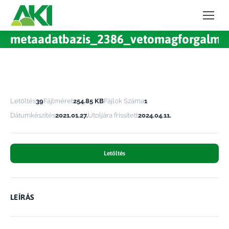
metaadatbazis_2386_vetomagforgalma
Letöltés
39
Fájlméret
254.85 KB
Fájlok Száma
1
Dátumkészítés
2021.01.27.
Utoljára frissített
2024.04.11.
Letöltés
LEÍRÁS