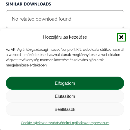
SIMILAR DOWNLOADS
No related download found!
Hozzájárulás kezelése
Az AKI Agrárközgazdasági Intézet Nonprofit Kft. weboldala sütiket használ
admin
Updated 2024.04.11.
a weboldal működtetése, használatának megkönnyítése, a weboldalon
végzett tevékenység nyomon követése és releváns ajánlatok
megjelenítése érdekében.
Megosztás
Elfogadom
Share
Share
Share
Share
Elutasítom
on
on
on
on
Impresszum
|
Kapcsolat
|
Jogi nyilatkozat
|
Közérdekű adatok
|
Adatvédelmi nyilatkozat
|
Facebook
X
LinkedIn
WhatsApp
Beállítások
Akadálymentesítési nyilatkozat
|
Cookie
tájékoztató
Cookie tájékoztató
Adatvédelmi nyilatkozat
Impresszum