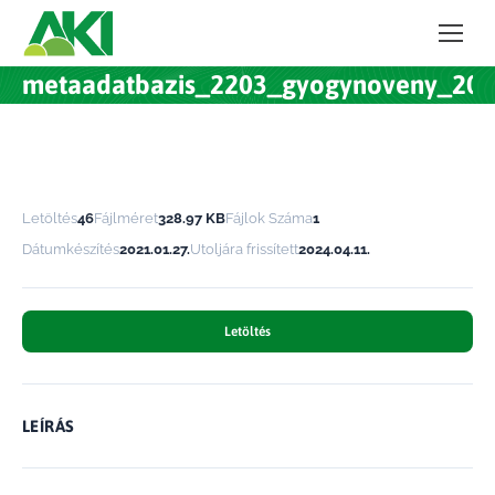
metaadatbazis_2203_gyogynoveny_201
Letöltés
46
Fájlméret
328.97 KB
Fájlok Száma
1
Dátumkészítés
2021.01.27.
Utoljára frissített
2024.04.11.
Letöltés
LEÍRÁS