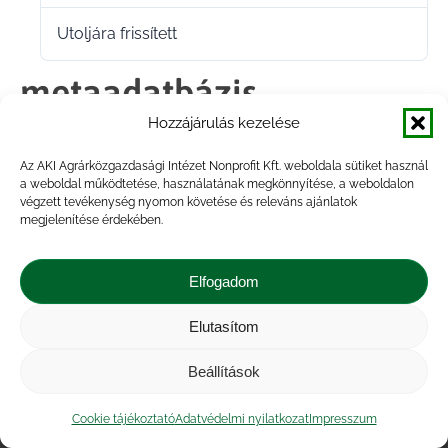
Utoljára frissített
2026.03.17.
metaadatbázis
Hozzájárulás kezelése
2387_Takarmánygyártás_
Az AKI Agrárközgazdasági Intézet Nonprofit Kft. weboldala sütiket használ
a weboldal működtetése, használatának megkönnyítése, a weboldalon
végzett tevékenység nyomon követése és releváns ajánlatok
Megosztás
megjelenítése érdekében.
Share
Share
Share
Share
Elfogadom
on
on
on
on
Elutasítom
Impresszum
|
Kapcsolat
|
Jogi nyilatkozat
|
Facebook
X
LinkedIn
WhatsApp
Közérdekű adatok
|
Adatvédelmi nyilatkozat
|
Beállítások
Akadálymentesítési nyilatkozat
|
Cookie
tájékoztató
Cookie tájékoztató
Adatvédelmi nyilatkozat
Impresszum