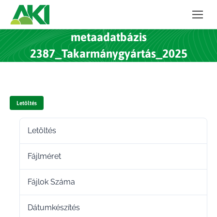
metaadatbázis
2387_Takarmánygyártás_2025
Letöltés
Letöltés
20
Fájlméret
251.50 KB
Fájlok Száma
1
Dátumkészítés
2024.04.11.