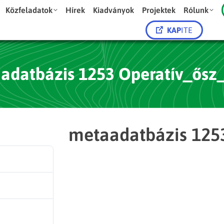
Közfeladatok
Hírek
Kiadványok
Projektek
Rólunk
KAP
ITE
adatbázis 1253 Operatív_ősz
metaadatbázis 125
20
256.42 KB
1