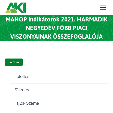
MAHOP indikátorok 2021. HARMADIK
NEGYEDÉV FŐBB PIACI
VISZONYAINAK ÖSSZEFOGLALÓJA
Letöltés
Letöltés
14
Fájlméret
267.82 KB
Fájlok Száma
1