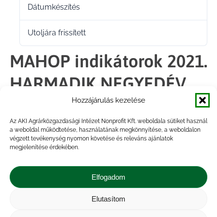
Dátumkészítés
2023.03.07.
Utoljára frissített
2023.03.07.
MAHOP indikátorok 2021.
HARMADIK NEGYEDÉV
FŐBB PIACI
Hozzájárulás kezelése
Az AKI Agrárközgazdasági Intézet Nonprofit Kft. weboldala sütiket használ
VISZONYAINAK
a weboldal működtetése, használatának megkönnyítése, a weboldalon
végzett tevékenység nyomon követése és releváns ajánlatok
ÖSSZEFOGLALÓJA
megjelenítése érdekében.
Elfogadom
Megosztás
Elutasítom
Share
Share
Share
Share