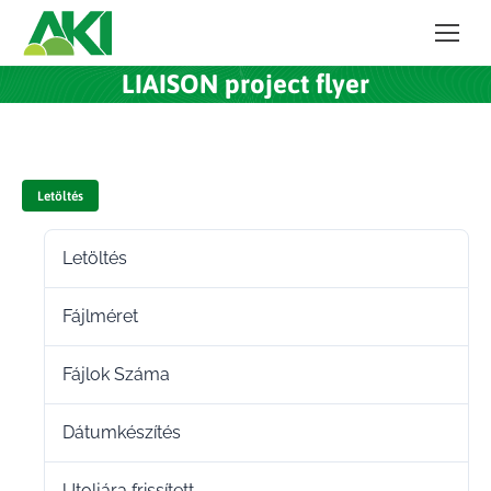
LIAISON project flyer
Letöltés
Letöltés
80
Fájlméret
288.55 KB
Fájlok Száma
1
Dátumkészítés
2021.08.10.
Utoljára frissített