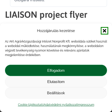
2021.08.10.
LIAISON project flyer
Hozzájárulás kezelése
Megosztás
Az AKI Agrárközgazdasági Intézet Nonprofit Kft. weboldala sütiket használ
a weboldal működtetése, használatának megkönnyítése, a weboldalon
Share
Share
Share
Share
végzett tevékenység nyomon követése és releváns ajánlatok
on
on
on
on
megjelenítése érdekében.
Facebook
X
LinkedIn
WhatsApp
Elfogadom
Elutasítom
Impresszum
|
Kapcsolat
|
Jogi nyilatkozat
|
Közérdekű adatok
|
Adatvédelmi nyilatkozat
|
Beállítások
Akadálymentesítési nyilatkozat
|
Cookie
tájékoztató
Cookie tájékoztató
Adatvédelmi nyilatkozat
Impresszum