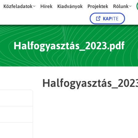
Közfeladatok
Hírek
Kiadványok
Projektek
Rólunk
KAP
ITE
Halfogyasztás_2023.pdf
Halfogyasztás_202
72
940.71 KB
1