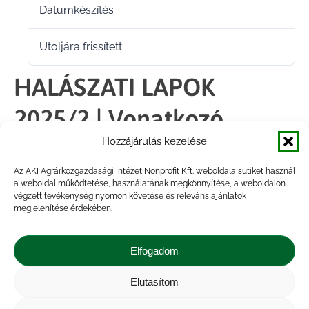
Dátumkészítés
2025.08.11.
Utoljára frissített
2025.08.11.
HALÁSZATI LAPOK
2025/2 | Vonatkozó
Hozzájárulás kezelése
oldalszám: 2, 5. és 10.
Az AKI Agrárközgazdasági Intézet Nonprofit Kft. weboldala sütiket használ
oldal
a weboldal működtetése, használatának megkönnyítése, a weboldalon
végzett tevékenység nyomon követése és releváns ajánlatok
Vonatkozó oldalszám: 2, 5. és 10. oldal
megjelenítése érdekében.
Elfogadom
Megosztás
Elutasítom
Share
Share
Share
Share