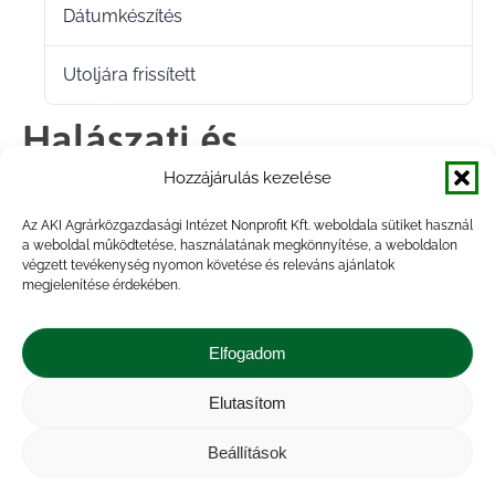
Dátumkészítés
2022.02.16.
Utoljára frissített
2022.02.16.
Halászati és
akvakultúratermékek
Hozzájárulás kezelése
Az AKI Agrárközgazdasági Intézet Nonprofit Kft. weboldala sütiket használ
külkereskedelmi
a weboldal működtetése, használatának megkönnyítése, a weboldalon
végzett tevékenység nyomon követése és releváns ajánlatok
forgalma 2018 I. félév
megjelenítése érdekében.
Elfogadom
Megosztás
Elutasítom
Share
Share
Share
Share
Beállítások
on
on
on
on
Impresszum
|
Kapcsolat
|
Jogi nyilatkozat
|