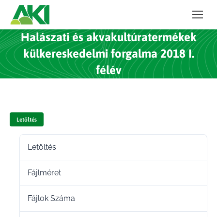
Halászati és akvakultúratermékek
külkereskedelmi forgalma 2018 I.
félév
Letöltés
Letöltés
45
Fájlméret
16.15 MB
Fájlok Száma
1