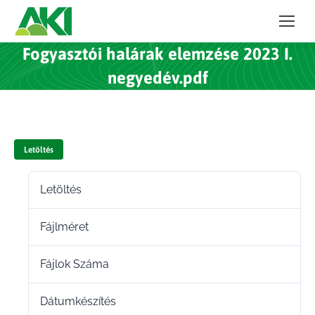
Fogyasztói halárak elemzése 2023 I.
negyedév.pdf
Letöltés
Letöltés
9
Fájlméret
1.03 MB
Fájlok Száma
1
Dátumkészítés
2024.02.12.