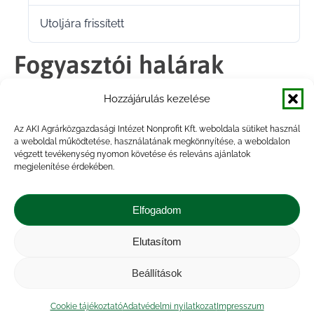
Utoljára frissített
2024.02.12.
Fogyasztói halárak
elemzése 2023 I.
Hozzájárulás kezelése
negyedév.pdf
Az AKI Agrárközgazdasági Intézet Nonprofit Kft. weboldala sütiket használ
a weboldal működtetése, használatának megkönnyítése, a weboldalon
végzett tevékenység nyomon követése és releváns ajánlatok
megjelenítése érdekében.
Megosztás
Elfogadom
Share
Share
Share
Share
Elutasítom
on
on
on
on
Impresszum
|
Kapcsolat
|
Jogi nyilatkozat
|
Közérdekű adatok
|
Adatvédelmi nyilatkozat
|
Facebook
X
LinkedIn
WhatsApp
Beállítások
Akadálymentesítési nyilatkozat
|
Cookie
tájékoztató
Cookie tájékoztató
Adatvédelmi nyilatkozat
Impresszum