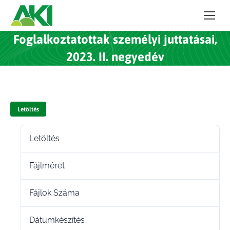
Foglalkoztatottak személyi juttatásai,
2023. II. negyedév
Letöltés
Letöltés
78
Fájlméret
191.43 KB
Fájlok Száma
1
Dátumkészítés
2023.08.01.