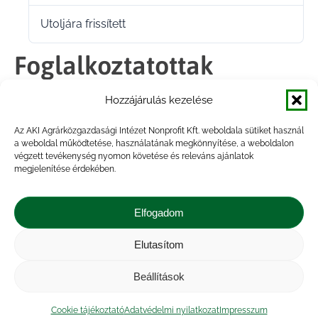
Utoljára frissített
2023.08.01.
Foglalkoztatottak
személyi juttatásai, 2023.
Hozzájárulás kezelése
II. negyedév
Az AKI Agrárközgazdasági Intézet Nonprofit Kft. weboldala sütiket használ
a weboldal működtetése, használatának megkönnyítése, a weboldalon
végzett tevékenység nyomon követése és releváns ajánlatok
megjelenítése érdekében.
Megosztás
Elfogadom
Share
Share
Share
Share
Elutasítom
on
on
on
on
Impresszum
|
Kapcsolat
|
Jogi nyilatkozat
|
Közérdekű adatok
|
Adatvédelmi nyilatkozat
|
Facebook
X
LinkedIn
WhatsApp
Beállítások
Akadálymentesítési nyilatkozat
|
Cookie
tájékoztató
Cookie tájékoztató
Adatvédelmi nyilatkozat
Impresszum